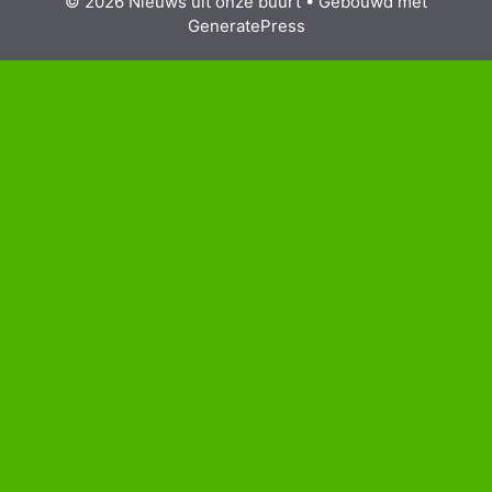
© 2026 Nieuws uit onze buurt
• Gebouwd met
GeneratePress