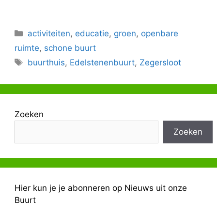
Categorieën
activiteiten
,
educatie
,
groen
,
openbare
ruimte
,
schone buurt
Tags
buurthuis
,
Edelstenenbuurt
,
Zegersloot
Zoeken
Zoeken
Hier kun je je abonneren op Nieuws uit onze
Buurt