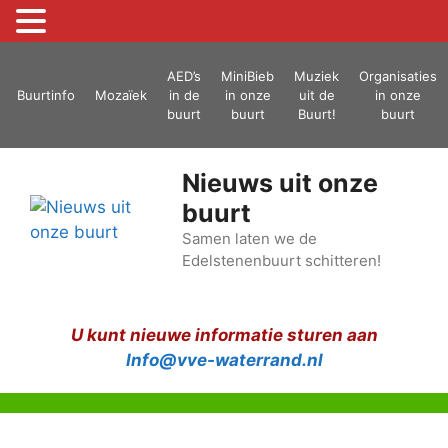
Ga
AED’s
MiniBieb
Muziek
Organisaties
naar
Buurtinfo
Mozaïek
in de
in onze
uit de
in onze
de
buurt
buurt
Buurt!
buurt
inhoud
Nieuws uit onze
buurt
Samen laten we de
Edelstenenbuurt schitteren!
U kunt nieuwe informatie sturen aan
Info@vve-waterrand.nl