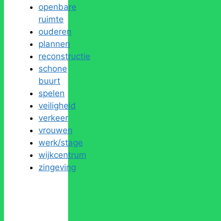
openbare
ruimte
ouderen
plannen
reconstructie
schone
buurt
spelen
veiligheid
verkeer
vrouwen
werk/stage
wijkcentrum
zingeving