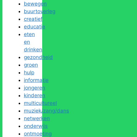
bewegen
buurtoverleg
creatief
educatie
eten
en
drinken
gezondheid
groen
hulp
informatie
jongeren
kinderen
multicultureel
muziek/zang/dans
netwerken
onderwijs
ontmoeting