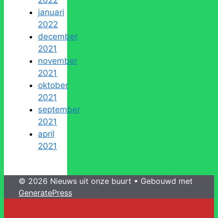
januari
2022
december
2021
november
2021
oktober
2021
september
2021
april
2021
© 2026 Nieuws uit onze buurt
• Gebouwd met
GeneratePress