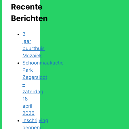
Recente
Berichten
3
jaar
buurthuis
Mozaïek
Schoonmaakactie
Park
Zegersloot
–
zaterdag
18
april
2026
Inschrijving
geopend: