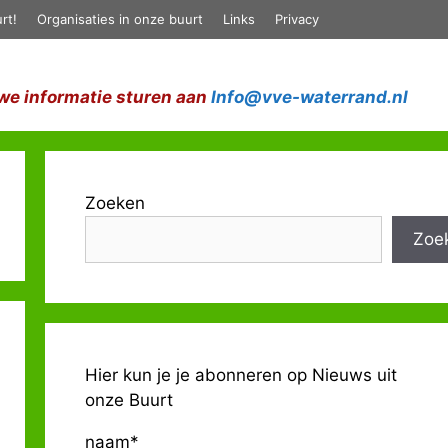
rt!
Organisaties in onze buurt
Links
Privacy
we informatie sturen aan
Info@vve-waterrand.nl
Zoeken
Zoe
Hier kun je je abonneren op Nieuws uit
onze Buurt
naam*