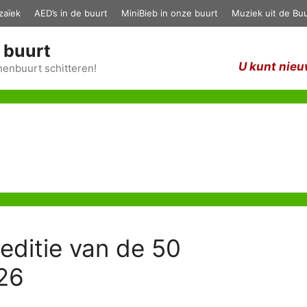
zaïek
AED’s in de buurt
MiniBieb in onze buurt
Muziek uit de Buu
 buurt
U kunt nieu
enbuurt schitteren!
 editie van de 50
026