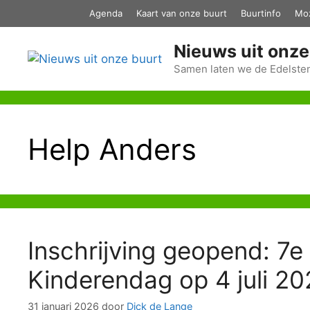
Ga
Agenda
Kaart van onze buurt
Buurtinfo
Mo
naar
de
Nieuws uit onze
inhoud
Samen laten we de Edelsten
Help Anders
Inschrijving geopend: 7e
Kinderendag op 4 juli 2
31 januari 2026
door
Dick de Lange