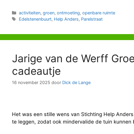
Categorieën
activiteiten
,
groen
,
ontmoeting
,
openbare ruimte
Tags
Edelstenenbuurt
,
Help Anders
,
Parelstraat
Jarige van de Werff Gro
cadeautje
16 november 2025
door
Dick de Lange
Het was een stille wens van Stichting Help Anders
te leggen, zodat ook mindervalide de tuin kunnen