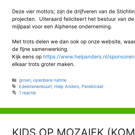
Deze vier motto’s; zijn de drijfveren van de Sticht
projecten. Uiteraard feliciteert het bestuur van d
mijlpaal voor een Alphense onderneming.
Met trots delen we dan ook op onze website, waar
de fijne samenwerking.
Kijk eens op
https://www.helpanders.nl/sponsoren
elkaar trots groter maken.
Categorieën
groen
,
openbare ruimte
Tags
Edelstenenbuurt
,
Help Anders
,
Parelstraat
1 reactie
KIDS OP MOZAIEK (KOM) 