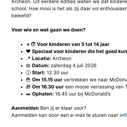
Archeon. Uit eerdere edities weten we dat kinde
school. Hoe mooi is het als zij daar vol enthousi
beleefd?
Voor wie en wat gaan we doen?
👧🧒
Voor kinderen van 5 tot 14 jaar
❤️
Speciaal voor kinderen die het goed ku
📍
Locatie:
Archeon
📅
Datum:
zaterdag 4 juli 2026
🕧
Start:
12.30 uur
🍟
Om 15.15 uur
vertrekken we naar McDona
🎁
Om 16.30 uur
een mooie verrassing van 
🚗
Ophalen:
16.45 uur bij McDonald’s
Aanmelden
Ben jij er klaar voor?
Aanmelden kan door een e-mail te sturen naar
in