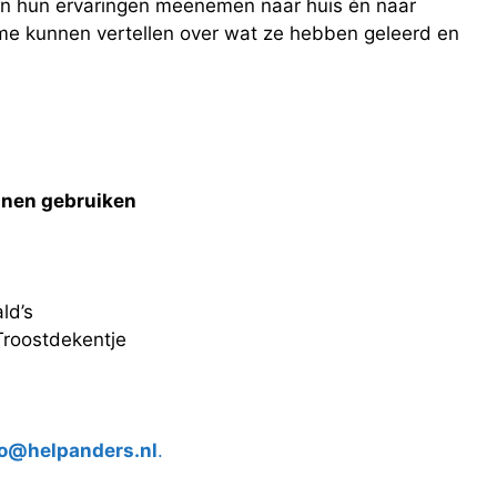
ren hun ervaringen meenemen naar huis én naar
asme kunnen vertellen over wat ze hebben geleerd en
nnen gebruiken
ld’s
Troostdekentje
fo@helpanders.nl
.