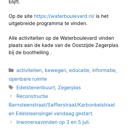
blijft.
Op de site
https://waterboulevard.nl/
is het
uitgebreide programma te vinden.
Alle activiteiten op de Waterboulevard vinden
plaats aan de kade van de Oostzijde Zegerplas
bij de boothelling .
Categorieën
activiteiten
,
bewegen
,
educatie
,
informatie
,
openbare ruimte
Tags
Edelstenenbuurt
,
Zegerplas
Reconstructie
Barnsteenstraat/Saffierstraat/Karbonkelstraat
en Edelsteensingel vandaag gestart.
Inwonersavonden op 3 en 5 juli.