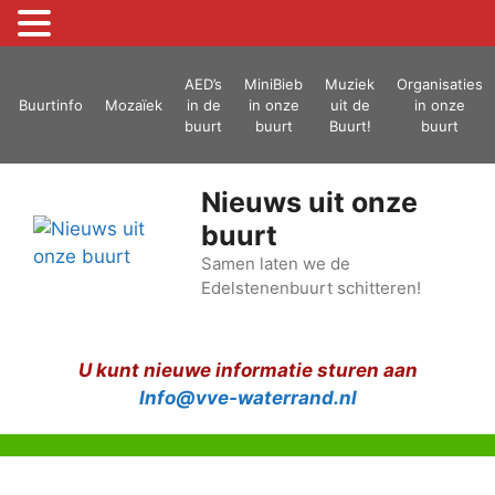
Ga
AED’s
MiniBieb
Muziek
Organisaties
naar
Buurtinfo
Mozaïek
in de
in onze
uit de
in onze
de
buurt
buurt
Buurt!
buurt
inhoud
Nieuws uit onze
buurt
Samen laten we de
Edelstenenbuurt schitteren!
U kunt nieuwe informatie sturen aan
Info@vve-waterrand.nl