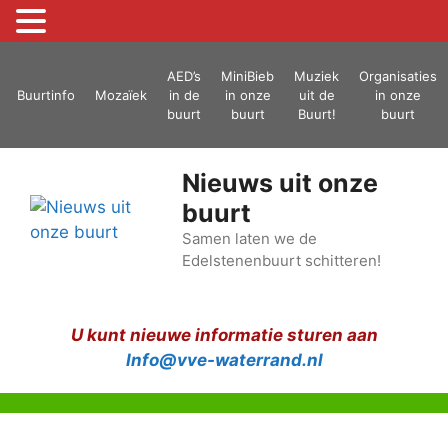
Ga
AED’s
MiniBieb
Muziek
Organisaties
naar
Buurtinfo
Mozaïek
in de
in onze
uit de
in onze
de
buurt
buurt
Buurt!
buurt
inhoud
Nieuws uit onze
buurt
Samen laten we de
Edelstenenbuurt schitteren!
U kunt nieuwe informatie sturen aan
Info@vve-waterrand.nl