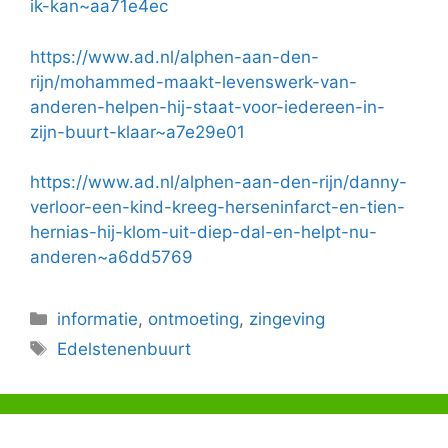
ik-kan~aa71e4ec
https://www.ad.nl/alphen-aan-den-
rijn/mohammed-maakt-levenswerk-van-
anderen-helpen-hij-staat-voor-iedereen-in-
zijn-buurt-klaar~a7e29e01
https://www.ad.nl/alphen-aan-den-rijn/danny-
verloor-een-kind-kreeg-herseninfarct-en-tien-
hernias-hij-klom-uit-diep-dal-en-helpt-nu-
anderen~a6dd5769
Categorieën
informatie
,
ontmoeting
,
zingeving
Tags
Edelstenenbuurt