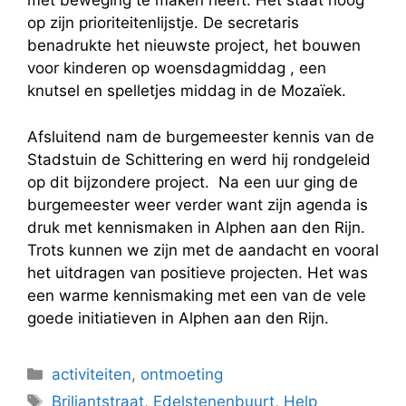
met beweging te maken heeft. Het staat hoog
op zijn prioriteitenlijstje. De secretaris
benadrukte het nieuwste project, het bouwen
voor kinderen op woensdagmiddag , een
knutsel en spelletjes middag in de Mozaïek.
Afsluitend nam de burgemeester kennis van de
Stadstuin de Schittering en werd hij rondgeleid
op dit bijzondere project. Na een uur ging de
burgemeester weer verder want zijn agenda is
druk met kennismaken in Alphen aan den Rijn.
Trots kunnen we zijn met de aandacht en vooral
het uitdragen van positieve projecten. Het was
een warme kennismaking met een van de vele
goede initiatieven in Alphen aan den Rijn.
Categorieën
activiteiten
,
ontmoeting
Tags
Briljantstraat
,
Edelstenenbuurt
,
Help