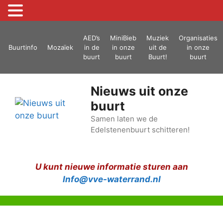
Ga
AED’s
MiniBieb
Muziek
Organisaties
naar
Buurtinfo
Mozaïek
in de
in onze
uit de
in onze
de
buurt
buurt
Buurt!
buurt
inhoud
Nieuws uit onze
buurt
Samen laten we de
Edelstenenbuurt schitteren!
U kunt nieuwe informatie sturen aan
Info@vve-waterrand.nl