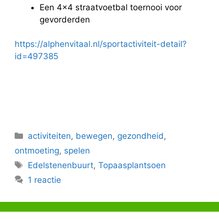
Een 4×4 straatvoetbal toernooi voor
gevorderden
https://alphenvitaal.nl/sportactiviteit-detail?
id=497385
Categorieën
activiteiten
,
bewegen
,
gezondheid
,
ontmoeting
,
spelen
Tags
Edelstenenbuurt
,
Topaasplantsoen
1 reactie