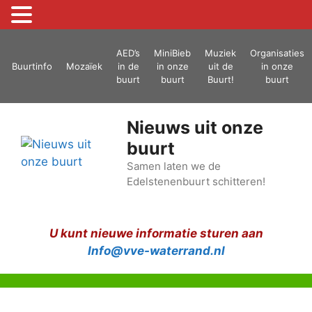
Ga
AED’s
MiniBieb
Muziek
Organisaties
naar
Buurtinfo
Mozaïek
in de
in onze
uit de
in onze
de
buurt
buurt
Buurt!
buurt
inhoud
Nieuws uit onze
buurt
Samen laten we de
Edelstenenbuurt schitteren!
U kunt nieuwe informatie sturen aan
Info@vve-waterrand.nl