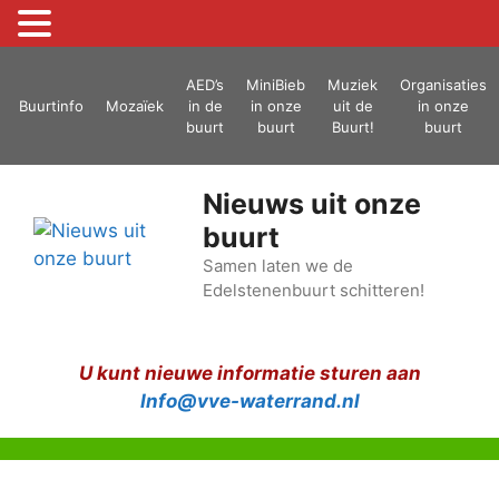
Ga
AED’s
MiniBieb
Muziek
Organisaties
naar
Buurtinfo
Mozaïek
in de
in onze
uit de
in onze
de
buurt
buurt
Buurt!
buurt
inhoud
Nieuws uit onze
buurt
Samen laten we de
Edelstenenbuurt schitteren!
U kunt nieuwe informatie sturen aan
Info@vve-waterrand.nl