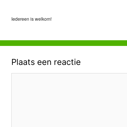
Download ICS
Google Calendar
iCalendar
Office 365
Outlook Live
Iedereen is welkom!
Plaats een reactie
Reactie