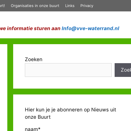
rt!
Organisaties in onze buurt
Links
Privacy
we informatie sturen aan
Info@vve-waterrand.nl
Zoeken
Zoe
Hier kun je je abonneren op Nieuws uit
onze Buurt
naam*