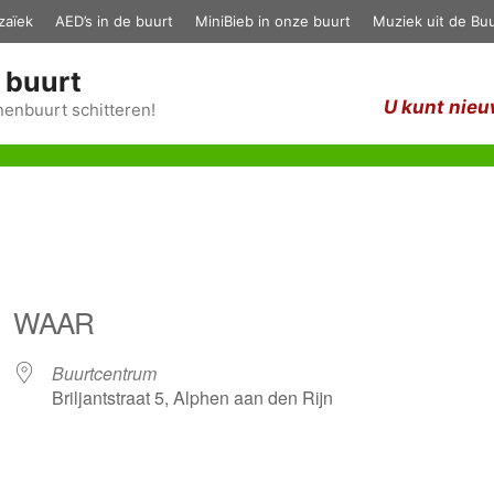
zaïek
AED’s in de buurt
MiniBieb in onze buurt
Muziek uit de Buu
 buurt
U kunt nieu
enbuurt schitteren!
WAAR
Buurtcentrum
Briljantstraat 5, Alphen aan den Rijn