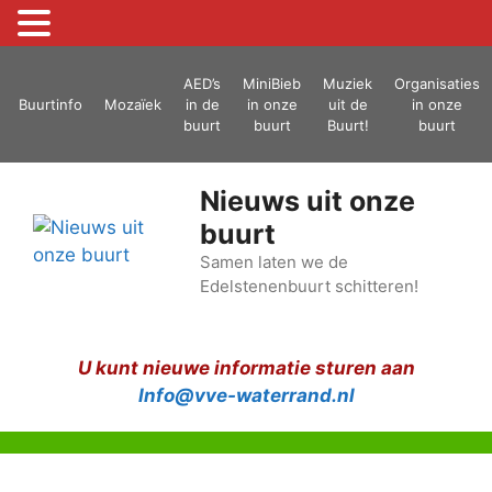
Ga
AED’s
MiniBieb
Muziek
Organisaties
naar
Buurtinfo
Mozaïek
in de
in onze
uit de
in onze
de
buurt
buurt
Buurt!
buurt
inhoud
Nieuws uit onze
buurt
Samen laten we de
Edelstenenbuurt schitteren!
U kunt nieuwe informatie sturen aan
Info@vve-waterrand.nl