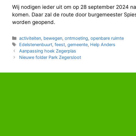
Wij nodigen ieder uit om op 28 september 2024 n
komen. Daar zal de route door burgemeester Spie
worden geopend.
Categorieën
activiteiten
,
bewegen
,
ontmoeting
,
openbare ruimte
Tags
Edelstenenbuurt
,
feest
,
gemeente
,
Help Anders
Aanpassing hoek Zegerplas
Nieuwe folder Park Zegersloot