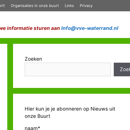
rt!
Organisaties in onze buurt
Links
Privacy
we informatie sturen aan
Info@vve-waterrand.nl
Zoeken
Zoe
Hier kun je je abonneren op Nieuws uit
onze Buurt
naam*