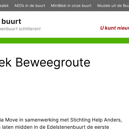
zaïek
AED’s in de buurt
MiniBieb in onze buurt
Muziek uit de Buu
 buurt
U kunt nieu
enbuurt schitteren!
iek Beweegroute
a Move in samenwerking met Stichting Help Anders,
 laten midden in de Edelstenenbuurt de eerste