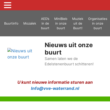
Ga
AED’s
MiniBieb
Muziek
Organisaties
naar
Buurtinfo
Mozaïek
in de
in onze
uit de
in onze
de
buurt
buurt
Buurt!
buurt
inhoud
Nieuws uit onze
buurt
Samen laten we de
Edelstenenbuurt schitteren!
U kunt nieuwe informatie sturen aan
Info@vve-waterrand.nl