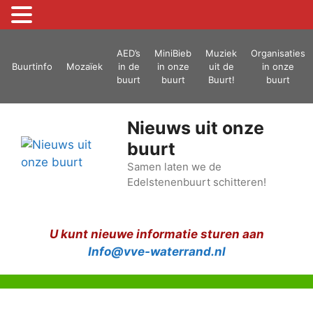
Ga
AED’s
MiniBieb
Muziek
Organisaties
naar
Buurtinfo
Mozaïek
in de
in onze
uit de
in onze
de
buurt
buurt
Buurt!
buurt
inhoud
Nieuws uit onze
buurt
Samen laten we de
Edelstenenbuurt schitteren!
U kunt nieuwe informatie sturen aan
Info@vve-waterrand.nl