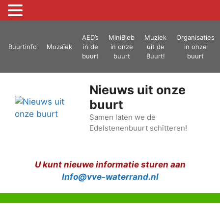
Ga
AED’s
MiniBieb
Muziek
Organisaties
naar
Buurtinfo
Mozaïek
in de
in onze
uit de
in onze
de
buurt
buurt
Buurt!
buurt
inhoud
Nieuws uit onze
buurt
Samen laten we de
Edelstenenbuurt schitteren!
U kunt nieuwe informatie sturen aan
Info@vve-waterrand.nl