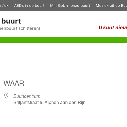
zaïek
AED’s in de buurt
MiniBieb in onze buurt
Muziek uit de Buu
 buurt
U kunt nieu
enbuurt schitteren!
WAAR
Buurtcentrum
Briljantstraat 5, Alphen aan den Rijn