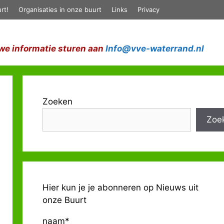
rt!
Organisaties in onze buurt
Links
Privacy
we informatie sturen aan
Info@vve-waterrand.nl
Zoeken
Zoe
Hier kun je je abonneren op Nieuws uit
onze Buurt
naam*