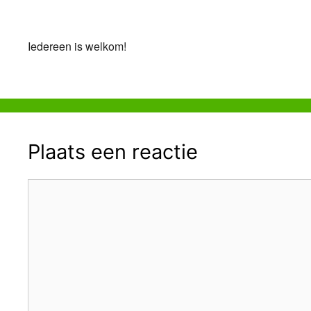
Download ICS
Google Calendar
Iedereen is welkom!
Plaats een reactie
Reactie