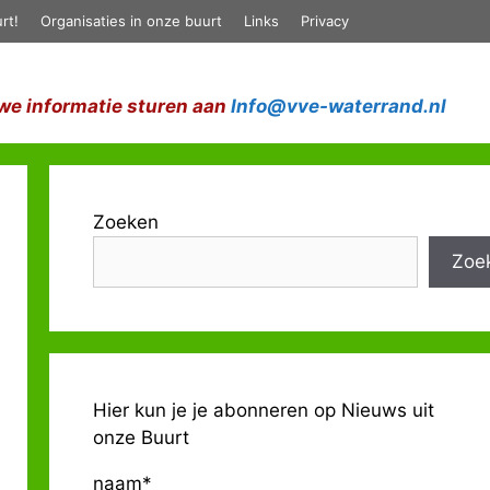
rt!
Organisaties in onze buurt
Links
Privacy
we informatie sturen aan
Info@vve-waterrand.nl
Zoeken
Zoe
Hier kun je je abonneren op Nieuws uit
onze Buurt
naam*