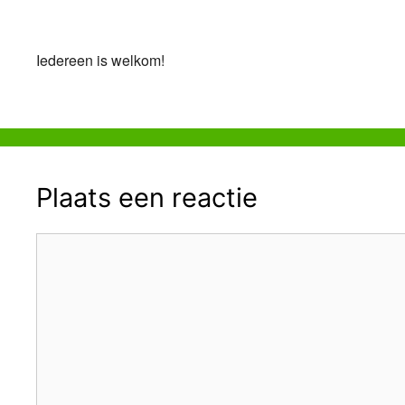
Download ICS
Google Calendar
Iedereen is welkom!
Plaats een reactie
Reactie