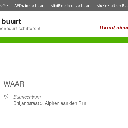
zaïek
AED’s in de buurt
MiniBieb in onze buurt
Muziek uit de Buu
 buurt
U kunt nieu
enbuurt schitteren!
WAAR
Buurtcentrum
Briljantstraat 5, Alphen aan den Rijn