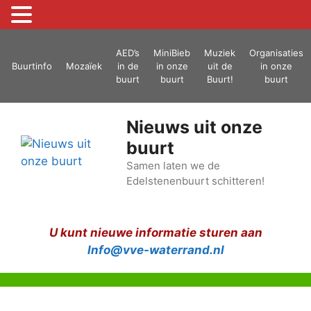
Ga
AED’s
MiniBieb
Muziek
Organisaties
naar
Buurtinfo
Mozaïek
in de
in onze
uit de
in onze
de
buurt
buurt
Buurt!
buurt
inhoud
Nieuws uit onze
buurt
Samen laten we de
Edelstenenbuurt schitteren!
U kunt nieuwe informatie sturen aan
Info@vve-waterrand.nl