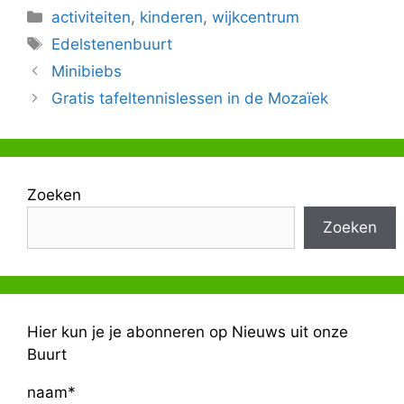
Categorieën
activiteiten
,
kinderen
,
wijkcentrum
Tags
Edelstenenbuurt
Minibiebs
Gratis tafeltennislessen in de Mozaïek
Zoeken
Zoeken
Hier kun je je abonneren op Nieuws uit onze
Buurt
naam*